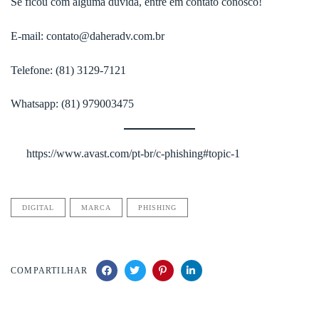
Se ficou com alguma dúvida, entre em contato conosco!
E-mail: contato@daheradv.com.br
Telefone: (81) 3129-7121
Whatsapp: (81) 979003475
[1]
https://www.avast.com/pt-br/c-phishing#topic-1
DIGITAL
MARCA
PHISHING
COMPARTILHAR