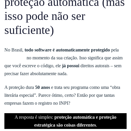
proteção automática (mas
isso pode não ser
suficiente)
No Brasil,
todo software é automaticamente protegido
pela
Lei
n. 9.609/98
no momento da sua criação. Isso significa que assim
que você escreve o código, ele
já possui
direitos autorais – sem
precisar fazer absolutamente nada.
A proteção dura
50 anos
e trata seu programa como uma “obra
literária especial”. Parece ótimo, certo? Então por que tantas
empresas fazem o registro no INPI?
A resposta é simples:
proteção automática e proteção
estratégica são coisas diferentes
.